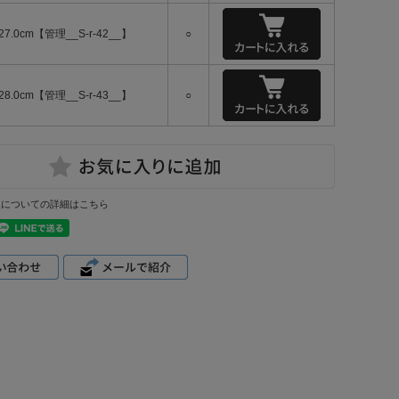
27.0cm【管理__S-r-42__】
○
28.0cm【管理__S-r-43__】
○
換についての詳細はこちら