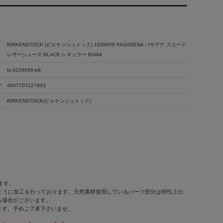
BIRKENSTOCK (ビルケンシュトック) 1029658 PASADENA パサデナ スエード
レザーシューズ BLACK レギュラー BI464
bi-1029658-blk
:
4067707127863
BIRKENSTOCK(ビルケンシュトック)
ます。
せるように加工を行っております。天然素材使用しているパーツ部分は特性上の
る場合がございます。
ます。予めご了承下さいませ。