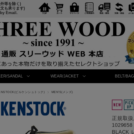
国外等を除く)
注文も承ります)
 by Email.
ER/SANDAL
WEAR/JACKET
BELT/BAG
KENSTOCK(ビルケンシュトック)
MEN'S(メンズ)
正規取扱店
10296
BLACK 