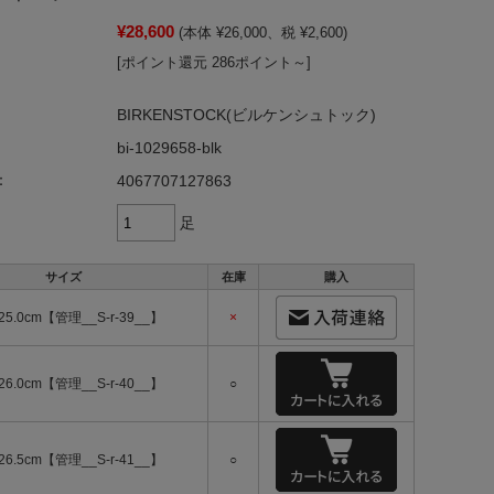
¥28,600
(本体 ¥26,000、税 ¥2,600)
[ポイント還元 286ポイント～]
BIRKENSTOCK(ビルケンシュトック)
bi-1029658-blk
：
4067707127863
足
サイズ
在庫
購入
25.0cm【管理__S-r-39__】
×
26.0cm【管理__S-r-40__】
○
26.5cm【管理__S-r-41__】
○