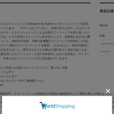
商品仕様
CK (ビルケンシュトック)Designed By Nature.ビルケンシュトックの足跡、
製品名:
ベッドにある。「デザインはしていない、自然が作り上げた」とはサンダ
＝カール・ビルケンシュトックによる自然のフットベッドを振り返ったと
型番:
まりは、ヒトの足型にストレートに向き合うことで、必然的に生まれた機
うこと。1900年代当初、木製や金属製のフットベッドが常識だった頃、
ＪＡＮコード
×ラバー製のブルーフットベッドを開発。これをもとに、60年代初頭に
号が生まれました。現代でもさらなる履き心地の向上に余念がありませ
メーカー:
に起源を持つビルケンシュトック社の240余年にもわたる足跡は、フッドベ
り、未来もなおフットベッドと共に歩み続けていきます。
慮した天然ゴム混合コルクフットベッド、取り外し可能
エードレザー
スエードレザー
ポリウレタン（PU）製軽量ソール
al"
B環境(PC・スマートフォンの画面設定)や商品の個体差等により色味が異なる場合もござい
しているパーツがある場合など、BIRKENSTOCKでは傷や自然の特長をそのまま活か
ますので不良ではございません。また、レザーの色合いにつきましても入荷時期により異な
ソールを含む刻印形状や質感、色味等、入荷時期によりマイナーチェンジの可能性がござい