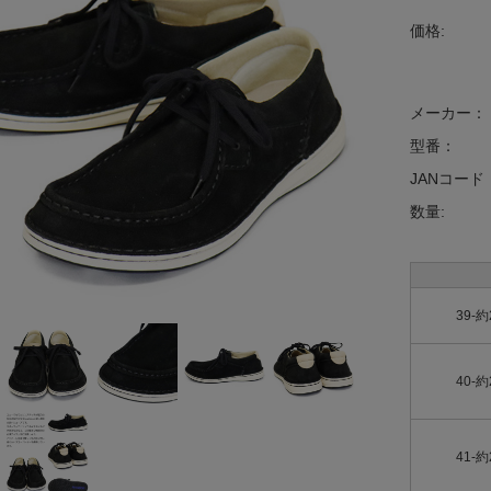
価格:
メーカー：
型番：
JANコード
数量:
39-約
40-約
41-約