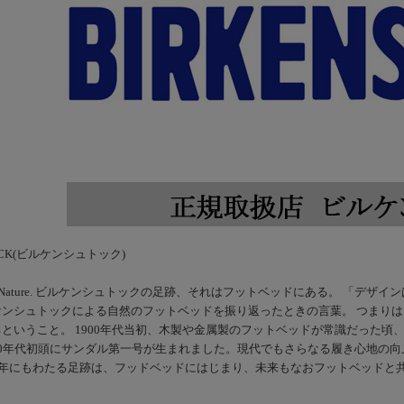
TOCK(ビルケンシュトック)
ed By Nature. ビルケンシュトックの足跡、それはフットベッドにある。 
ケンシュトックによる自然のフットベッドを振り返ったときの言葉。 つまり
ということ。 1900年代当初、木製や金属製のフットベッドが常識だった頃
0年代初頭にサンダル第一号が生まれました。現代でもさらなる履き心地の向上
余年にもわたる足跡は、フッドベッドにはじまり、未来もなおフットベッドと