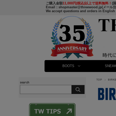
ご購入金額
11,000円(税込)以上で送料無料！
(
Email：
shopmaster@threewood.jp
(メール
We accept questions and orders in English
BOOTS
SNEAK
TOP
BIR