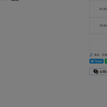
42-約
43-約
返品・交