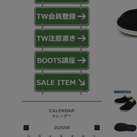
2026/08
日
月
火
水
木
金
土