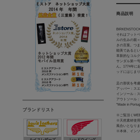
商品説明
BIRKENSTO
それはフット
ルの生みの親
きの言葉。つ
能美であるとい
革新的なコルク
サンダル第一
ん。1774年
ッドにはじま
足の形状を考
アッパー：ス
インソール：
アウトソール：
"Made in Portug
ブランドリスト
※ご覧頂くWE
※天然素材使用
風合いとなり
※本体、イン
ルイスレザーズ
レッドウイング