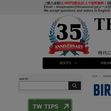
ご購入金額
11,000円(税込)以上で送料無料！
(
Email：
shopmaster@threewood.jp
(メール
We accept questions and orders in English
BOOTS
SNEAK
TOP
BIR