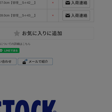
27.0cm【管理__S-r-42__】
×
28.0cm【管理__S-r-43__】
×
換についての詳細はこちら