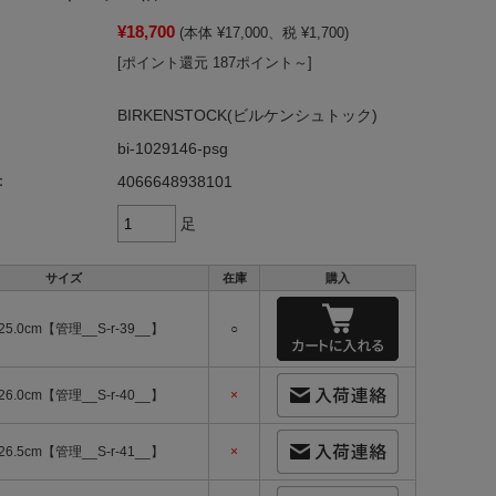
¥18,700
(本体 ¥17,000、税 ¥1,700)
[ポイント還元 187ポイント～]
BIRKENSTOCK(ビルケンシュトック)
bi-1029146-psg
：
4066648938101
足
サイズ
在庫
購入
25.0cm【管理__S-r-39__】
○
26.0cm【管理__S-r-40__】
×
26.5cm【管理__S-r-41__】
×