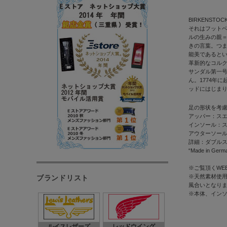
BIRKENSTO
それはフット
ルの生みの親
きの言葉。つ
能美であるとい
革新的なコルク
サンダル第一
ん。1774年
ッドにはじま
足の形状を考
アッパー：ス
インソール：
アウターソール
詳細：ダブル
“Made in Germ
※ご覧頂くWE
※天然素材使用
ブランドリスト
風合いとなり
※本体、イン
ルイスレザーズ
レッドウイング