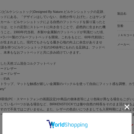
CK (ビルケンシュトック)Designed By Nature.ビルケンシュトックの足跡、
製品名:
ベッドにある。「デザインはしていない、自然が作り上げた」とはサンダ
＝カール・ビルケンシュトックによる自然のフットベッドを振り返ったと
型番:
まりは、ヒトの足型にストレートに向き合うことで、必然的に生まれた機
うこと。1900年代当初、木製や金属製のフットベッドが常識だった頃、
ＪＡＮコード
×ラバー製のブルーフットベッドを開発。これをもとに、60年代初頭に
号が生まれました。現代でもさらなる履き心地の向上に余念がありませ
メーカー:
に起源を持つビルケンシュトック社の240余年にもわたる足跡は、フッドベ
り、未来もなおフットベッドと共に歩み続けていきます。
慮した天然ゴム混合コルクフットベッド
エードレザー
スエードレザー
：EVA
ストラップ、マットな触感が嬉しい金属製のバックルを使って自由にフィット感を調整、カ
any”
B環境(PC・スマートフォンの画面設定)や商品の個体差等により色味が異なる場合もござい
しているパーツがある場合など、BIRKENSTOCKでは傷や自然の特長をそのまま活か
ますので不良ではございません。また、レザーの色合いにつきましても入荷時期により異な
ソールを含む刻印形状や質感、色味等、入荷時期によりマイナーチェンジの可能性がござい
BIRKENSTOCK(ビル
正規取扱店