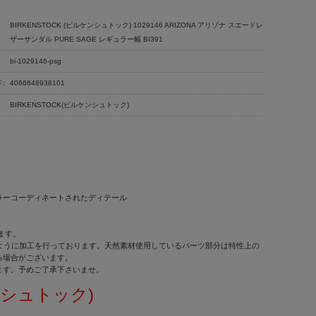
BIRKENSTOCK (ビルケンシュトック) 1029146 ARIZONA アリゾナ スエードレ
ザーサンダル PURE SAGE レギュラー幅 BI391
bi-1029146-psg
:
4066648938101
BIRKENSTOCK(ビルケンシュトック)
ラーコーディネートされたディテール
ます。
せるように加工を行っております。天然素材使用しているパーツ部分は特性上の
る場合がございます。
ます。予めご了承下さいませ。
ケンシュトック)