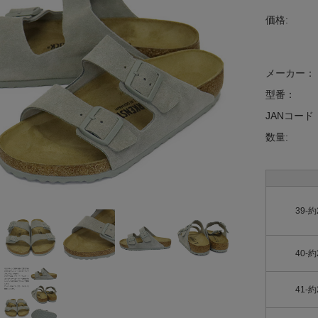
価格:
メーカー：
型番：
JANコード
数量:
39-約
40-約
41-約