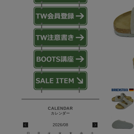
2026/08
日
月
火
水
木
金
土