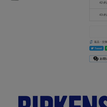
42-約
43-約
返品・交