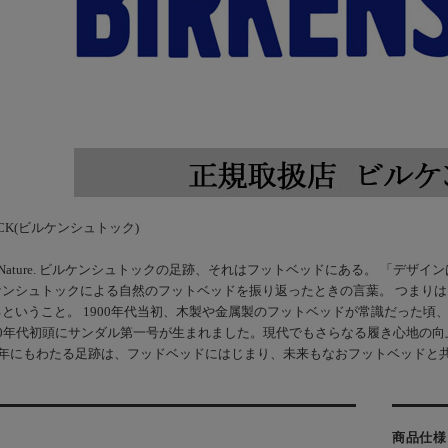
TOCK(ビルケンシュトック)
ed By Nature. ビルケンシュトックの足跡、それはフットベッドにある。 
ケンシュトックによる自然のフットベッドを振り返ったときの言葉。 つまり
ということ。 1900年代当初、木製や金属製のフットベッドが常識だった頃
0年代初頭にサンダル第一号が生まれました。現代でもさらなる履き心地の向上
余年にもわたる足跡は、フッドベッドにはじまり、未来もなおフットベッドと
商品仕様