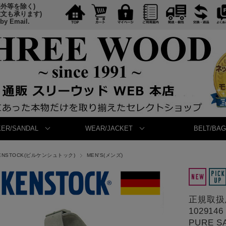
国外等を除く)
注文も承ります)
 by Email.
ER/SANDAL
WEAR/JACKET
BELT/BAG
KENSTOCK(ビルケンシュトック)
MEN'S(メンズ)
正規取扱店
10291
PURE S