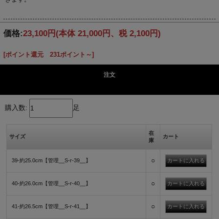
価格:
23,100円
(本体 21,000円、税 2,100円)
[ポイント還元 231ポイント～]
注文
購入数:
足
在
サイズ
カート
庫
○
39-約25.0cm【管理__S-r-39__】
○
40-約26.0cm【管理__S-r-40__】
○
41-約26.5cm【管理__S-r-41__】