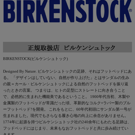
BIRKENSTOCK(ビルケンシュトック)
Designed By Nature. ビルケンシュトックの足跡、それはフットベッドにあ
る。 「デザインはしていない、自然が作り上げた」とはサンダルの生み
の親＝カール・ビルケンシュトックによる自然のフットベッドを振り返
ったときの言葉。 つまりは、ヒトの足型にストレートに向き合うこと
で、必然的に生まれた機能美であるということ。 1900年代当初、木製や
金属製のフットベッドが常識だった頃、革新的なコルク×ラバー製のブル
ーフットベッド?を開発。 これをもとに、60年代初頭にサンダル第一号が
生まれました。現代でもさらなる履き心地の向上に余念がありません。
1774年に起源を持つビルケンシュトック社の240余年にもわたる足跡は、
フッドベッドにはじまり、未来もなおフットベッドと共に歩み続けてい
きます。