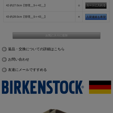
○
42-約27.0cm【管理__S-r-42__】
×
43-約28.0cm【管理__S-r-43__】
入荷連絡を希望
返品・交換についての詳細はこちら
お問い合わせ
友達にメールですすめる