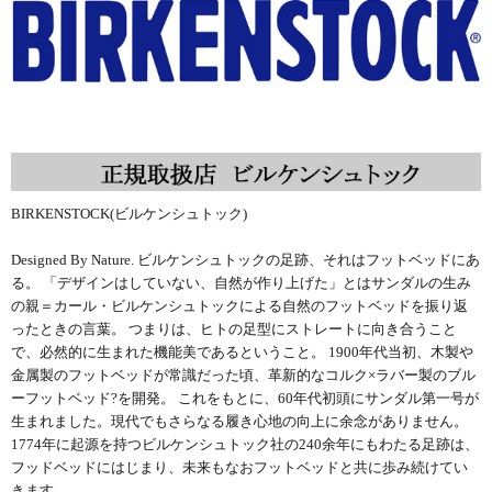
BIRKENSTOCK(ビルケンシュトック)
Designed By Nature. ビルケンシュトックの足跡、それはフットベッドにあ
る。 「デザインはしていない、自然が作り上げた」とはサンダルの生み
の親＝カール・ビルケンシュトックによる自然のフットベッドを振り返
ったときの言葉。 つまりは、ヒトの足型にストレートに向き合うこと
で、必然的に生まれた機能美であるということ。 1900年代当初、木製や
金属製のフットベッドが常識だった頃、革新的なコルク×ラバー製のブル
ーフットベッド?を開発。 これをもとに、60年代初頭にサンダル第一号が
生まれました。現代でもさらなる履き心地の向上に余念がありません。
1774年に起源を持つビルケンシュトック社の240余年にもわたる足跡は、
フッドベッドにはじまり、未来もなおフットベッドと共に歩み続けてい
きます。