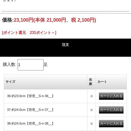
価格:
23,100円
(本体 21,000円、税 2,100円)
[ポイント還元 231ポイント～]
注文
購入数:
足
在
サイズ
カート
庫
○
36-約23.0cm【管理__S-n-36__】
○
37-約24.0cm【管理__S-n-37__】
○
38-約24.5cm【管理__S-n-38__】