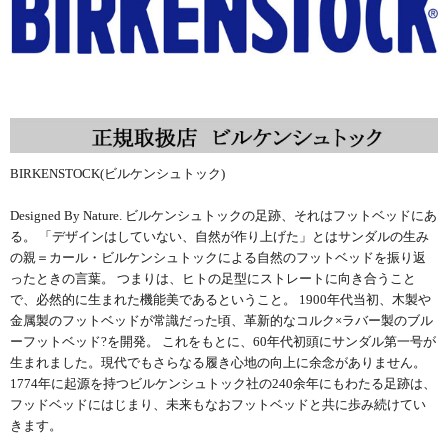
BIRKENSTOCK(ビルケンシュトック)
Designed By Nature. ビルケンシュトックの足跡、それはフットベッドにあ
る。 「デザインはしていない、自然が作り上げた」とはサンダルの生み
の親＝カール・ビルケンシュトックによる自然のフットベッドを振り返
ったときの言葉。 つまりは、ヒトの足型にストレートに向き合うこと
で、必然的に生まれた機能美であるということ。 1900年代当初、木製や
金属製のフットベッドが常識だった頃、革新的なコルク×ラバー製のブル
ーフットベッド?を開発。 これをもとに、60年代初頭にサンダル第一号が
生まれました。現代でもさらなる履き心地の向上に余念がありません。
1774年に起源を持つビルケンシュトック社の240余年にもわたる足跡は、
フッドベッドにはじまり、未来もなおフットベッドと共に歩み続けてい
きます。