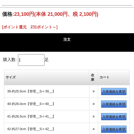
価格:
23,100円
(本体 21,000円、税 2,100円)
[ポイント還元 231ポイント～]
注文
購入数:
足
在
サイズ
カート
庫
×
39-約25.0cm【管理__S-r-39__】
入荷連絡を希望
×
40-約26.0cm【管理__S-r-40__】
入荷連絡を希望
×
41-約26.5cm【管理__S-r-41__】
入荷連絡を希望
×
42-約27.0cm【管理__S-r-42__】
入荷連絡を希望