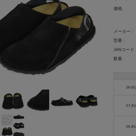
価格:
メーカー：
型番：
JANコード
数量:
36-約
37-約
38-約