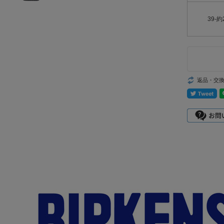
39-約
返品・交