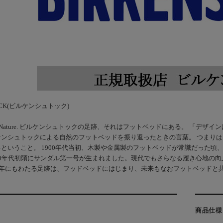
TOCK(ビルケンシュトック)
ed By Nature. ビルケンシュトックの足跡、それはフットベッドにある。 
ケンシュトックによる自然のフットベッドを振り返ったときの言葉。 つまり
ということ。 1900年代当初、木製や金属製のフットベッドが常識だった頃
0年代初頭にサンダル第一号が生まれました。現代でもさらなる履き心地の向上
余年にもわたる足跡は、フッドベッドにはじまり、未来もなおフットベッドと
商品仕様