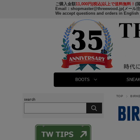
ご購入金額
11,000円(税込)以上で送料無料！
(
Email：
shopmaster@threewood.jp
(メール
We accept questions and orders in English
BOOTS
SNEAK
TOP
BIR