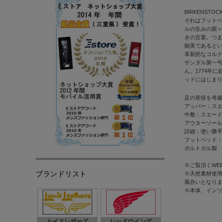
BIRKENSTO
それはフット
ルの生みの親
きの言葉。つ
能美であるとい
革新的なコルク
サンダル第一
ん。1774年
ッドにはじま
足の形状を考
アッパー：ス
中敷：スエー
アウターソー
詳細：使い勝
フットベッド："Ma
ポルトガル製
※ご覧頂くWE
ブランドリスト
※天然素材使用
風合いとなり
※本体、イン
ルイスレザーズ
レッドウイング