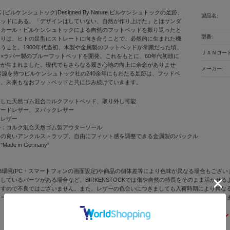
CK (ビルケンシュトック)Designed By Nature.ビルケンシュトックの足跡、
製品名:
ベッドにある。「デザインはしていない、自然が作り上げた」とはサンダ
＝カール・ビルケンシュトックによる自然のフットベッドを振り返ったと
型番:
まりは、ヒトの足型にストレートに向き合うことで、必然的に生まれた機
うこと。1900年代当初、木製や金属製のフットベッドが常識だった頃、
ＪＡＮコード
×ラバー製のブルーフットベッドを開発。これをもとに、60年代初頭に
号が生まれました。現代でもさらなる履き心地の向上に余念がありませ
メーカー:
に起源を持つビルケンシュトック社の240余年にもわたる足跡は、フッドベ
り、未来もなおフットベッドと共に歩み続けていきます。
慮した天然ゴム混合コルクフットベッド、取り外し可能
エードレザー、ヌバックレザー
ドレザー
ル：コルク混合天然ゴム製アウターソール
手の良いアンクルストラップ、自由にフィット感を調整できる金属製のバックル
de in Germany”
B環境(PC・スマートフォンの画面設定)や商品の個体差等により色味が異なる場合もござい
しているパーツがある場合など、BIRKENSTOCKでは傷や自然の特長をそのまま活か
ますので不良ではございません。また、レザーの色合いにつきましても入荷時期により異な
ソールを含む刻印形状や質感、色味等、入荷時期によりマイナーチェンジの可能性がござい
BIRKENSTOCK(ビル
正規取扱店