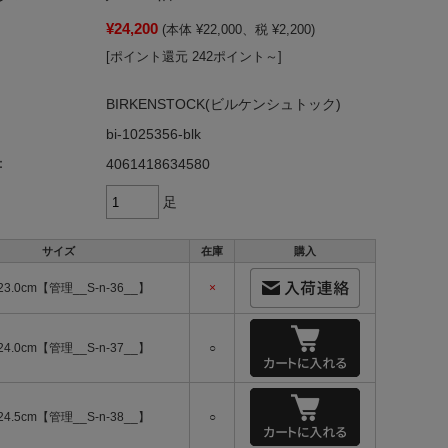
¥24,200
(本体 ¥22,000、税 ¥2,200)
[ポイント還元 242ポイント～]
BIRKENSTOCK(ビルケンシュトック)
bi-1025356-blk
：
4061418634580
足
サイズ
在庫
購入
23.0cm【管理__S-n-36__】
×
24.0cm【管理__S-n-37__】
○
24.5cm【管理__S-n-38__】
○