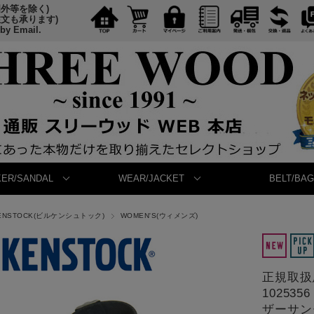
国外等を除く)
注文も承ります)
 by Email.
ER/SANDAL
WEAR/JACKET
BELT/BAG
KENSTOCK(ビルケンシュトック)
WOMEN'S(ウィメンズ)
正規取扱店
102535
ザーサンダ