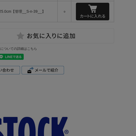
25.0cm【管理__S-n-39__】
○
換についての詳細はこちら