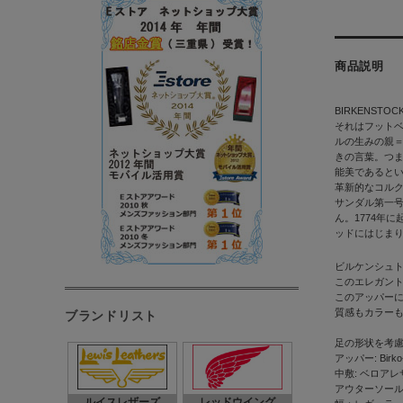
商品説明
BIRKENSTO
それはフット
ルの生みの親
きの言葉。つ
能美であるとい
革新的なコルク
サンダル第一
ん。1774年
ッドにはじま
ビルケンシュト
このエレガン
このアッパーに
質感もカラー
ブランドリスト
足の形状を考
アッパー: Birko
中敷: ベロアレ
アウターソール:
ルイスレザーズ
レッドウイング