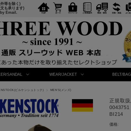
国外等を除く)
注文も承ります)
 by Email.
ER/SANDAL
WEAR/JACKET
BELT/BAG
KENSTOCK(ビルケンシュトック)
MEN'S(メンズ)
正規取扱店
00437
BI214
価格: