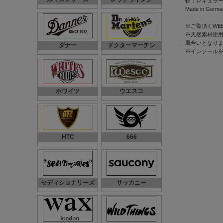
幅：レギュラ
Made in Germa
※ご覧頂くWE
※天然素材使用
風合いとなり
ダナー
ドクターマーチン
※インソール
ホワイツ
ウエスコ
HTC
666
セディショナリーズ
サッカニー