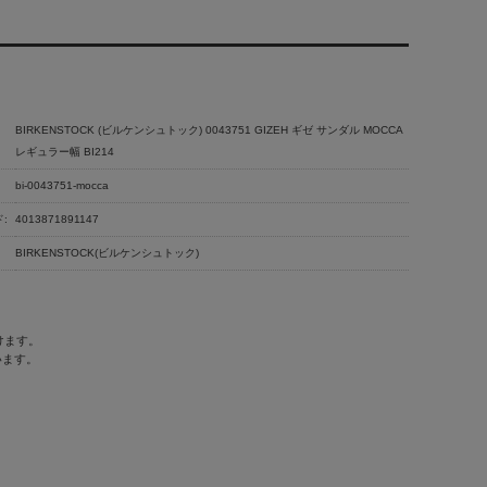
BIRKENSTOCK (ビルケンシュトック) 0043751 GIZEH ギゼ サンダル MOCCA
レギュラー幅 BI214
bi-0043751-mocca
:
4013871891147
BIRKENSTOCK(ビルケンシュトック)
けます。
います。