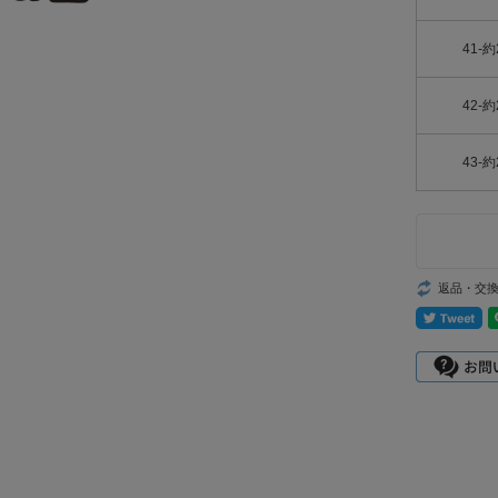
41-約
42-約
43-約
返品・交