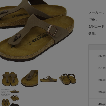
メーカー：
型番：
JANコード
数量:
36-約
37-約
38-約
39-約
40-約