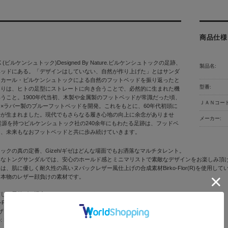
商品仕様
CK (ビルケンシュトック)Designed By Nature.ビルケンシュトックの足跡、
製品名:
ベッドにある。「デザインはしていない、自然が作り上げた」とはサンダ
＝カール・ビルケンシュトックによる自然のフットベッドを振り返ったと
型番:
まりは、ヒトの足型にストレートに向き合うことで、必然的に生まれた機
うこと。1900年代当初、木製や金属製のフットベッドが常識だった頃、
ＪＡＮコード
×ラバー製のブルーフットベッドを開発。これをもとに、60年代初頭に
号が生まれました。現代でもさらなる履き心地の向上に余念がありませ
メーカー:
に起源を持つビルケンシュトック社の240余年にもわたる足跡は、フッドベ
り、未来もなおフットベッドと共に歩み続けていきます。
ックの真の定番、Gizeh/ギゼはどんな場面でもお洒落なマルチタレント。
トなトングサンダルでは、安心のホールド感とミニマリストで素敵なデザインをお楽しみ頂
は、肌に優しく耐久性の高いヌバックレザー風仕上げの合成素材Birko-Flor(R)を使用して
も本物のレザー顔負けの素材です。
慮した天然ゴム混合コルクフットベッド
-Flor(R)ヌバック
ザー
 EVA