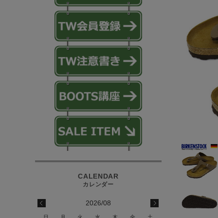
2026/08
日
月
火
水
木
金
土