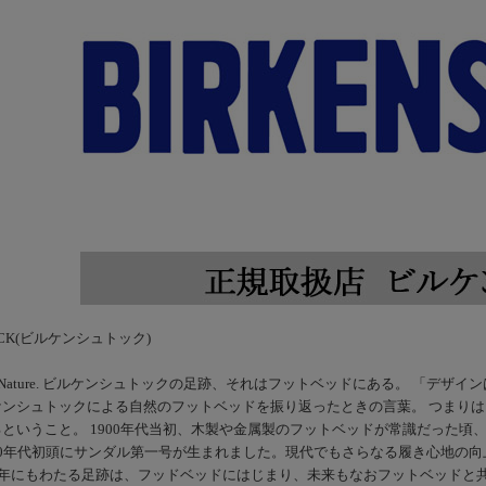
TOCK(ビルケンシュトック)
ed By Nature. ビルケンシュトックの足跡、それはフットベッドにある。 
ケンシュトックによる自然のフットベッドを振り返ったときの言葉。 つまり
ということ。 1900年代当初、木製や金属製のフットベッドが常識だった頃
0年代初頭にサンダル第一号が生まれました。現代でもさらなる履き心地の向上
余年にもわたる足跡は、フッドベッドにはじまり、未来もなおフットベッドと