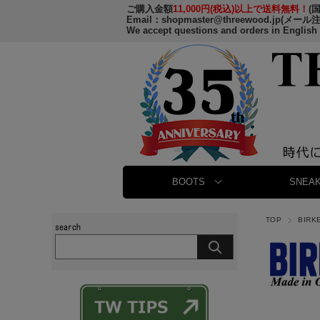
ご購入金額
11,000円(税込)以上で送料無料！
(
Email：
shopmaster@threewood.jp
(メール
We accept questions and orders in English
BOOTS
SNEAK
TOP
BIR