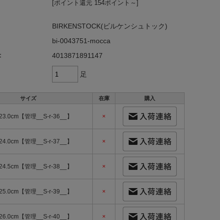
[ポイント還元 154ポイント～]
BIRKENSTOCK(ビルケンシュトック)
bi-0043751-mocca
：
4013871891147
足
サイズ
在庫
購入
23.0cm【管理__S-r-36__】
×
24.0cm【管理__S-r-37__】
×
24.5cm【管理__S-r-38__】
×
25.0cm【管理__S-r-39__】
×
26.0cm【管理__S-r-40__】
×