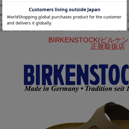
ー
ny
B環境(PC・スマートフォンの画面設定)や商品の個体差等により色味が異なる場合もござい
しているパーツがある場合など、BIRKENSTOCKでは傷や自然の特長をそのまま活か
ますので不良ではございません。
を含む刻印形状や質感、色味等、入荷時期によりマイナーチェンジの可能性がございます。
BIRKENSTOCK(ビル
正規取扱店