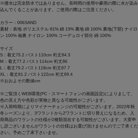
※撥水は完全防水ではありません。長時間の使用や豪雨の際に水が染み
込んでくることがあります。ご使用の際はご注意ください。
カラー：006SAND
素材：表地 ポリエステル 81% 綿 19% 裏地 綿 100% 裏地(下部) ナイロ
ン 100% 袖裏 ナイロン 100% コーデュロイ部分 綿 100%
サイズ
S：着丈75.2 バスト110cm 裄丈84.3
M：着丈77.2 バスト114cm 裄丈86
L：着丈79.2 バスト118cm 裄丈87.7
XL：着丈81.2 バスト122cm 裄丈89.4
※おおよその数値cm
※ご覧頂くWEB環境(PC・スマートフォンの画面設定)によりまして、
色の見え方や色彩が実物と異なる可能性がございます。
※入荷時期によりマイナーチェンジの可能性がございます。2022年秋
冬シーズンより、3ワラントから2ワラントに切り替えになるため、入
荷商品のワラントの仕様が2種類混在する可能性がございます。大変申
し訳ございませんがワラントの仕様はお選び頂けませんのでご了承くだ
さい。予めご了承下さいませ。