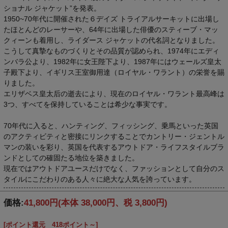
ショナル ジャケット”を発表。
1950~70年代に開催された６デイズ トライアルサーキットに出場し
たほとんどのレーサーや、64年に出場した俳優のスティーブ・マッ
クィーンも着用し、ライダース ジャケットの代名詞となりました。
こうして真摯なものづくりとその品質が認められ、1974年にエディ
ンバラ公より、1982年に女王陛下より、1987年にはウェールズ皇太
子殿下より、イギリス王室御用達（ロイヤル・ワラント）の栄誉を賜
りました。
エリザベス皇太后の逝去により、現在のロイヤル・ワラント最高峰は
3つ、すべてを保持していることは希少な事実です。
70年代に入ると、ハンティング、フィッシング、乗馬といった英国
のアクティビティと密接にリンクすることでカントリー・ジェントル
マンの装いを彩り、英国を代表するアウトドア・ライフスタイルブラ
ンドとしての確固たる地位を築きました。
現在ではアウトドアユースだけでなく、ファッションとして自分のス
タイルにこだわりのある人々に絶大な人気を誇っています。
価格:
41,800円
(本体 38,000円、税 3,800円)
[ポイント還元 418ポイント～]