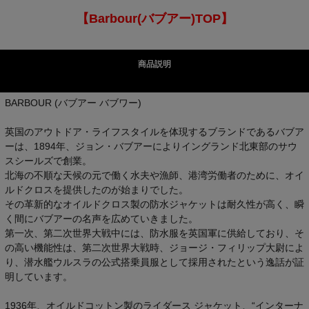
【Barbour(バブアー)TOP】
商品説明
BARBOUR (バブアー バブワー)
英国のアウトドア・ライフスタイルを体現するブランドであるバブア
ーは、1894年、ジョン・バブアーによりイングランド北東部のサウ
スシールズで創業。
北海の不順な天候の元で働く水夫や漁師、港湾労働者のために、オイ
ルドクロスを提供したのが始まりでした。
その革新的なオイルドクロス製の防水ジャケットは耐久性が高く、瞬
く間にバブアーの名声を広めていきました。
第一次、第二次世界大戦中には、防水服を英国軍に供給しており、そ
の高い機能性は、第二次世界大戦時、ジョージ・フィリップ大尉によ
り、潜水艦ウルスラの公式搭乗員服として採用されたという逸話が証
明しています。
1936年、オイルドコットン製のライダース ジャケット、“インターナ