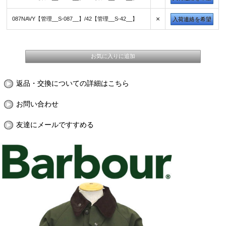
×
087NAVY【管理__S-087__】/42【管理__S-42__】
入荷連絡を希望
返品・交換についての詳細はこちら
お問い合わせ
友達にメールですすめる