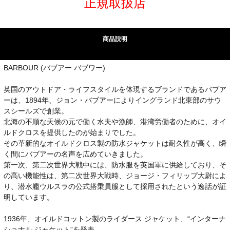
正規取扱店
商品説明
BARBOUR (バブアー バブワー)
英国のアウトドア・ライフスタイルを体現するブランドであるバブア
ーは、1894年、ジョン・バブアーによりイングランド北東部のサウ
スシールズで創業。
北海の不順な天候の元で働く水夫や漁師、港湾労働者のために、オイ
ルドクロスを提供したのが始まりでした。
その革新的なオイルドクロス製の防水ジャケットは耐久性が高く、瞬
く間にバブアーの名声を広めていきました。
第一次、第二次世界大戦中には、防水服を英国軍に供給しており、そ
の高い機能性は、第二次世界大戦時、ジョージ・フィリップ大尉によ
り、潜水艦ウルスラの公式搭乗員服として採用されたという逸話が証
明しています。
1936年、オイルドコットン製のライダース ジャケット、“インターナ
ショナル ジャケット”を発表。