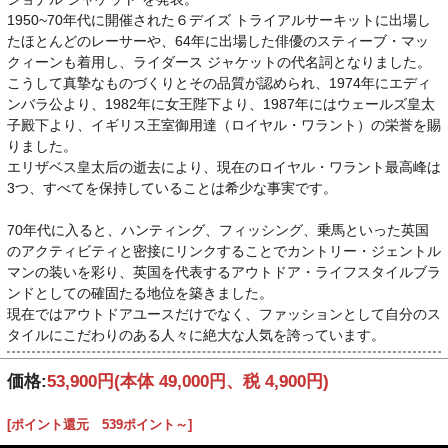
1950~70年代に開催された６デイズ トライアルサーキットに出場し
たほとんどのレーサーや、64年に出場した俳優のスティーブ・マッ
クィーンも着用し、ライダース ジャケットの代名詞となりました。
こうして真摯なものづくりとその品質が認められ、1974年にエディ
ンバラ公より、1982年に女王陛下より、1987年にはウェールズ皇太
子殿下より、イギリス王室御用達（ロイヤル・ワラント）の栄誉を賜
りました。
エリザベス皇太后の逝去により、現在のロイヤル・ワラント最高峰は
3つ、すべてを保持していることは希少な事実です。
70年代に入ると、ハンティング、フィッシング、乗馬といった英国
のアクティビティと密接にリンクすることでカントリー・ジェントル
マンの装いを彩り、英国を代表するアウトドア・ライフスタイルブラ
ンドとしての確固たる地位を築きました。
現在ではアウトドアユースだけでなく、ファッションとして自分のス
タイルにこだわりのある人々に絶大な人気を誇っています。
価格:
53,900円
(本体 49,000円、税 4,900円)
[ポイント還元 539ポイント～]