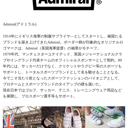
Admiral(アドミラル)
1914年にイギリス海軍の制服サプライヤ―としてスタートし、確固たる
ブランドを築き上げてきたAdmiral。ボーダー柄が印象的なオリジナルロ
ゴマークは、Admiral（英国海軍提督）の袖章がモチーフ。
1970年代、マンチェスターユナイテッド、英国メジャーナショナルクラ
ブやイングランド代表チームのオフィシャルスポンサーとして契約。80
年代には、サッカーだけでなく、クリケットやラグビー等のスポーツも
サポートし、トータルスポーツブランドとして名を馳せることとなる。
今でこそ当たり前となったスポーツファッションのパイオニアとして、
プロチームとスポーツブランドのタイアップの礎を築いた。
現在日本ではゴルフ、サッカー、テニス、トレーニングウェア用品など
を展開し、プロスポーツ選手等もサポート。