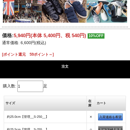
価格:
5,940円
(本体 5,400円、税 540円)
10%OFF
通常価格: 6,600円(税込)
[ポイント還元 59ポイント～]
注文
購入数:
足
在
サイズ
カート
庫
×
約25.0cm【管理__S-250__】
入荷連絡を希望
○
約25.5cm【管理__S-255__】