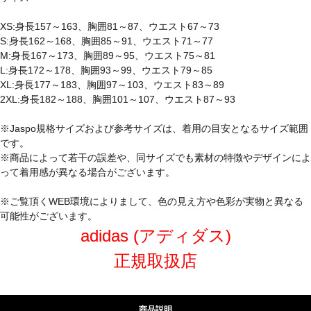
XS:身長157～163、胸囲81～87、ウエスト67～73
S:身長162～168、胸囲85～91、ウエスト71～77
M:身長167～173、胸囲89～95、ウエスト75～81
L:身長172～178、胸囲93～99、ウエスト79～85
XL:身長177～183、胸囲97～103、ウエスト83～89
2XL:身長182～188、胸囲101～107、ウエスト87～93
※Jaspo規格サイズおよび参考サイズは、着用の目安となるサイズ範囲
です。
※商品によって若干の誤差や、同サイズでも素材の特徴やデザインによ
って着用感が異なる場合がございます。
※ご覧頂くWEB環境によりまして、色の見え方や色彩が実物と異なる
可能性がございます。
adidas (アディダス)
正規取扱店
商品説明