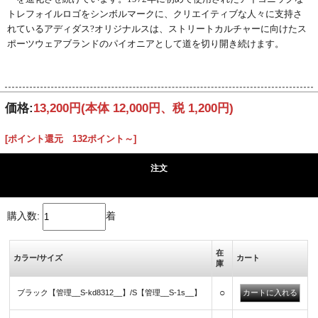
トレフォイルロゴをシンボルマークに、クリエイティブな人々に支持さ
れているアディダス?オリジナルスは、ストリートカルチャーに向けたス
ポーツウェアブランドのパイオニアとして道を切り開き続けます。
価格:
13,200円
(本体 12,000円、税 1,200円)
[ポイント還元 132ポイント～]
注文
購入数:
着
在
カラー/サイズ
カート
庫
○
ブラック【管理__S-kd8312__】/S【管理__S-1s__】