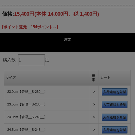
価格:
15,400円
(本体 14,000円、税 1,400円)
[ポイント還元 154ポイント～]
注文
購入数:
足
在
サイズ
カート
庫
×
23.0cm【管理__S-230__】
入荷連絡を希望
×
23.5cm【管理__S-235__】
入荷連絡を希望
×
24.0cm【管理__S-240__】
入荷連絡を希望
×
24.5cm【管理__S-245__】
入荷連絡を希望