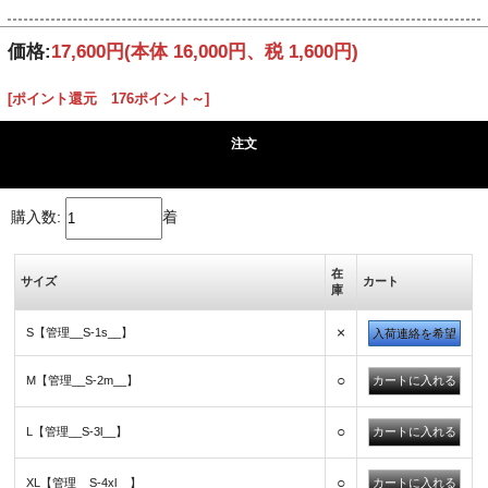
価格:
17,600円
(本体 16,000円、税 1,600円)
[ポイント還元 176ポイント～]
注文
購入数:
着
在
サイズ
カート
庫
×
S【管理__S-1s__】
入荷連絡を希望
○
M【管理__S-2m__】
○
L【管理__S-3l__】
○
XL【管理__S-4xl__】