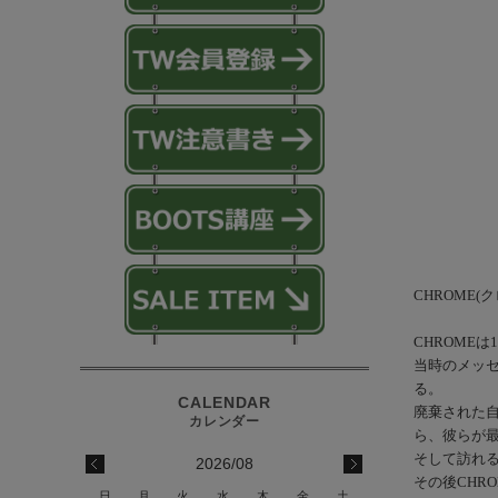
CHROME(
CHROME
当時のメッ
る。
廃棄された
ら、彼らが
そして訪れ
2026/08
その後CHR
日
月
火
水
木
金
土