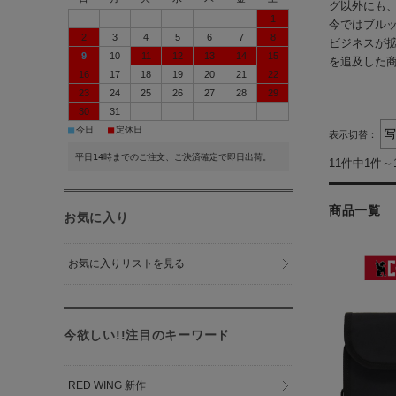
グ以外にも
1
今ではブルッ
2
3
4
5
6
7
8
ビジネスが
9
10
11
12
13
14
15
を追及した商
16
17
18
19
20
21
22
23
24
25
26
27
28
29
30
31
■
■
今日
定休日
表示切替：
平日14時までのご注文、ご決済確定で即日出荷。
11件中1件～
商品一覧
お気に入り
お気に入りリストを見る
今欲しい!!注目のキーワード
RED WING 新作