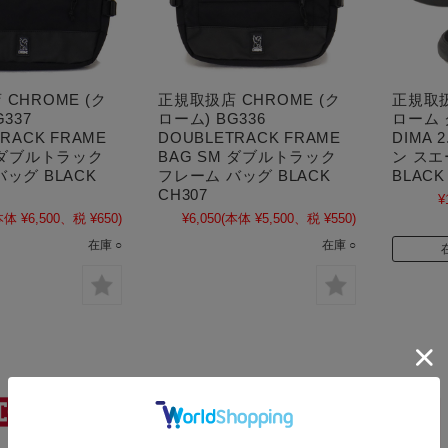
CHROME (ク
正規取扱店 CHROME (ク
正規取扱
337
ローム) BG336
ローム ク
RACK FRAME
DOUBLETRACK FRAME
DIMA 
D ダブルトラック
BAG SM ダブルトラック
ン スエ
ッグ BLACK
フレーム バッグ BLACK
BLACK
CH307
¥
本体 ¥6,500、税 ¥650)
¥6,050
(本体 ¥5,500、税 ¥550)
在庫 ○
在庫 ○