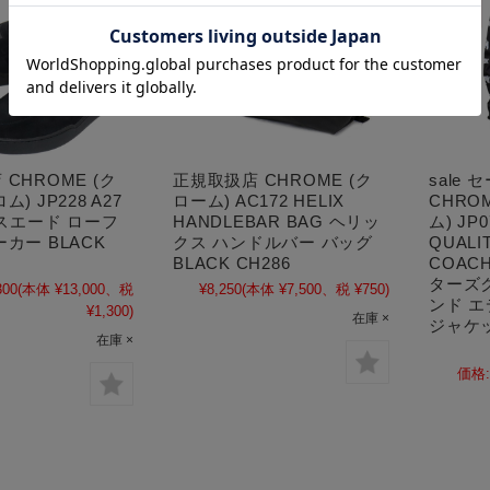
CHROME (ク
正規取扱店 CHROME (ク
sale
) JP228 A27
ローム) AC172 HELIX
CHRO
 スエード ローフ
HANDLEBAR BAG ヘリッ
ム) JP0
カー BLACK
クス ハンドルバー バッグ
QUALIT
BLACK CH286
COAC
ターズ
300
(本体 ¥13,000、税
¥8,250
(本体 ¥7,500、税 ¥750)
ンド 
¥1,300)
在庫 ×
ジャケッ
在庫 ×
価格: