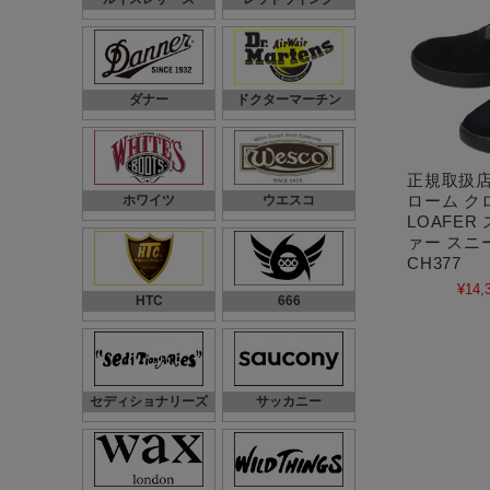
ダナー
ドクターマーチン
正規取扱店 
ローム クロム
ホワイツ
ウエスコ
LOAFER
ァー スニー
CH377
¥14,
HTC
666
セディショナリーズ
サッカニー