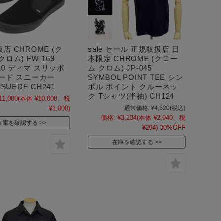
店 CHROME (ク
sale セール 正規取扱店 日
ロム) FW-169
本限定 CHROME (クロー
2.0 ディマ スリッポ
ム クロム) JP-045
ード スニーカー
SYMBOL POINT TEE シン
 SUEDE CH241
ボル ポイント クルーネッ
ク Tシャツ(半袖) CH124
11,000
(本体 ¥10,000、税
¥1,000)
通常価格:
¥4,620
(税込)
価格:
¥3,234
(本体 ¥2,940、税
在庫を確認する
¥294)
30%OFF
在庫を確認する