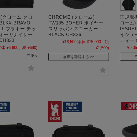
 (クローム クロ
CHROME (クローム)
正規取扱
5BLKX BRAVO
FW185 BOYER ボイヤー
ローム) 
OLL ブラボー テッ
スリッポン スニーカー
ISSUE
 オーガナイザー
BLACK CH336
イシュ
CH329
ディー 
¥16,500
(本体 ¥15,000、税
本体 ¥6,800、税 ¥680)
¥9,3
¥1,500)
在庫 ○
在庫を確認する