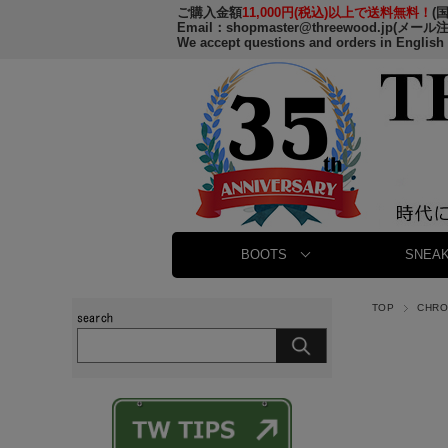
ご購入金額
11,000円(税込)以上で送料無料！
(
Email：
shopmaster@threewood.jp
(メール
We accept questions and orders in English
BOOTS
SNEAK
TOP
CHR