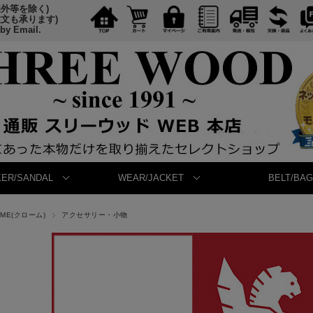
国外等を除く)
注文も承ります)
 by Email.
ER/SANDAL
WEAR/JACKET
BELT/BAG
OME(クローム)
アクセサリー・小物