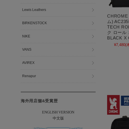
Lewis Leathers
CHROME
ム) AC23
BIRKENSTOCK
TECH R
ク ロール
NIKE
BLACK X 
¥7,480
(
VANS
AVIREX
Renapur
海外用店舗&受賞歴
ENGLISH VERSION
中文版